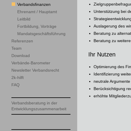
Zielgruppenbefragu
Verbandsfinanzen
Unterstützung bei d
Ehrenamt / Hauptamt
Strategieentwicklu
Leitbild
Auslagerung des wir
Fortbildung, Vorträge
Beratung zu alternat
Mandatsgeschäftsführung
Beratung zu weitere
Referenzen
Team
Ihr Nutzen
Download
Verbände-Barometer
Optimierung des Fi
Newsletter Verbandsrecht
Identifizierung weit
2k-hilft
neutrale Argumente 
FAQ
Berücksichtigung re
erhöhte Mitgliederzu
Verbandsberatung in der
Entwicklungszusammenarbeit