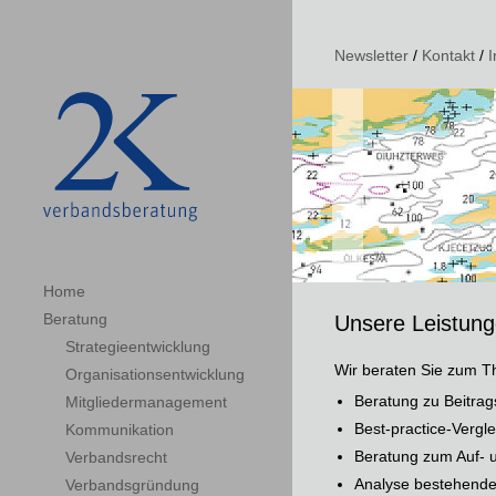
Newsletter
/
Kontakt
/
Home
Beratung
Unsere Leistun
Strategieentwicklung
Wir beraten Sie zum T
Organisationsentwicklung
Beratung zu Beitra
Mitgliedermanagement
Best-practice-Vergle
Kommunikation
Beratung zum Auf- u
Verbandsrecht
Analyse bestehender
Verbandsgründung